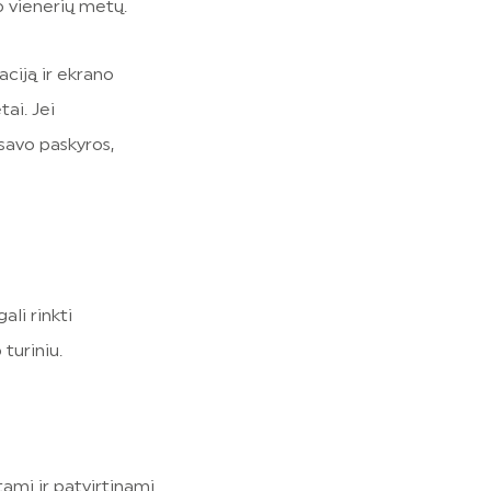
o vienerių metų.
ciją ir ekrano
ai. Jei
 savo paskyros,
ali rinkti
 turiniu.
ami ir patvirtinami