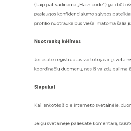
(taip pat vadinama „Hash code”) gali būti iš
paslaugos konfidencialumo sąlygos pateikiam
profilio nuotrauka bus viešai matoma šalia 
Nuotraukų kėlimas
Jei esate registruotas vartotojas ir į sveta
koordinačių duomenų, nes iš vaizdų galima i
Slapukai
Kai lankotės šioje interneto svetainėje, du
Jeigu svetainėje paliekate komentarą, būsit