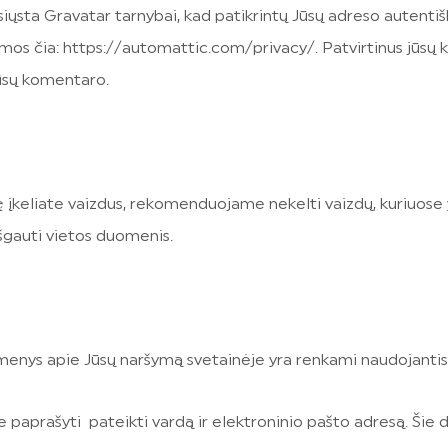
siųsta Gravatar tarnybai, kad patikrintų Jūsų adreso autenti
os čia: https://automattic.com/privacy/. Patvirtinus jūsų 
jūsų komentaro.
inę įkeliate vaizdus, rekomenduojame nekelti vaizdų, kuriuos
šgauti vietos duomenis.
omenys apie Jūsų naršymą svetainėje yra renkami naudojantis 
e paprašyti pateikti vardą ir elektroninio pašto adresą. Š