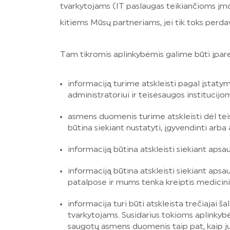
tvarkytojams (IT paslaugas teikiančioms įmo
kitiems Mūsų partneriams, jei tik toks perda
Tam tikromis aplinkybėmis galime būti įpare
informaciją turime atskleisti pagal įstaty
administratoriui ir teisėsaugos institucijo
asmens duomenis turime atskleisti dėl teisi
būtina siekiant nustatyti, įgyvendinti arba
informaciją būtina atskleisti siekiant apsa
informaciją būtina atskleisti siekiant apsa
patalpose ir mums tenka kreiptis medicin
informacija turi būti atskleista trečiajai 
tvarkytojams. Susidarius tokioms aplinkybė
saugotų asmens duomenis taip pat, kaip j