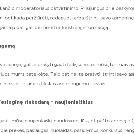
unkančio moderatoriaus patvirtinimo. Prisijungus prie paskyr
ali bet kada peržiūrėti, redaguoti arba ištrinti savo asmenin
i taip pat gali peržiūrėti ir keisti šią informaciją.
augumą
etainėje, galite prašyti gauti failą su visais mūsų turimais a
riuos mums pateikėte. Taip pat galite prašyti ištrinti savo 
is ar teisiniais tikslais arba saugumo tikslais.
sioginę rinkodarą – naujienlaiškius
auti mūsų naujienlaiškį, naudosime Jūsų el. pašto adresą ir 
apie prekes, paslaugas, nuolaidas, pasiūlymus, konkursus, reng