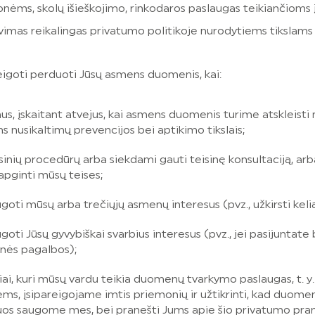
nėms, skolų išieškojimo, rinkodaros paslaugas teikiančioms 
vimas reikalingas privatumo politikoje nurodytiems tikslams 
igoti perduoti Jūsų asmens duomenis, kai:
mus, įskaitant atvejus, kai asmens duomenis turime atskleist
ms nusikaltimų prevencijos bei aptikimo tikslais;
nių procedūrų arba siekdami gauti teisinę konsultaciją, arba 
 apginti mūsų teises;
ugoti mūsų arba trečiųjų asmenų interesus (pvz., užkirsti keli
ugoti Jūsų gyvybiškai svarbius interesus (pvz., jei pasijuntat
inės pagalbos);
šaliai, kuri mūsų vardu teikia duomenų tvarkymo paslaugas, t.
ms, įsipareigojame imtis priemonių ir užtikrinti, kad duomen
uos saugome mes, bei pranešti Jums apie šio privatumo pra