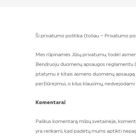
Ši privatumo politika (toliau – Privatumo pol
Mes rūpinamės Jūsų privatumu, todėl asme
Bendruoju duomenų apsaugos reglamentu (
įstatymu ir kitais asmens duomenų apsaugą re
peržiūrėjimui, o kilus klausimų, nedvejodami
Komentarai
Palikus komentarą mūsų svetainėje, komentarų
yra renkami, kad padėtų mums aptikti nepag