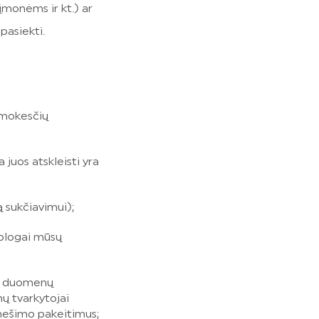
įmonėms ir kt.) ar
pasiekti.
i mokesčių
juos atskleisti yra
ą sukčiavimui);
e blogai mūsų
 y. duomenų
ų tvarkytojai
nešimo pakeitimus;