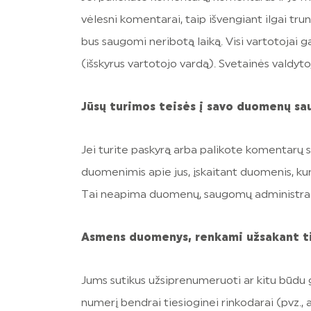
vėlesni komentarai, taip išvengiant ilgai tr
bus saugomi neribotą laiką. Visi vartotojai g
(išskyrus vartotojo vardą). Svetainės valdytoja
Jūsų turimos teisės į savo duomenų s
Jei turite paskyrą arba palikote komentarų sv
duomenimis apie jus, įskaitant duomenis, ku
Tai neapima duomenų, saugomų administracinia
Asmens duomenys, renkami užsakant tie
Jums sutikus užsiprenumeruoti ar kitu būdu g
numerį bendrai tiesioginei rinkodarai (pvz., 