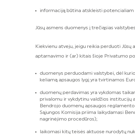
informaciją būtina atskleisti potencialiam
Jūsų asmens duomenys į trečiąsias valstybes 
Kiekvienu atveju, jeigu reikia perduoti Jūsų
aptarnavimo ir (ar) kitais šioje Privatumo poli
duomenys perduodami valstybei, dėl kurios
keliamą apsaugos lygį yra tvirtinamos Eur
duomenų perdavimas yra vykdomas taikant 
privalomu ir vykdytinu valdžios instituci
Bendrojo duomenų apsaugos reglamento 47
Sąjungos Komisija priima laikydamasi Be
nagrinėjimo procedūros);
laikomasi kitų teisės aktuose nurodytų nu