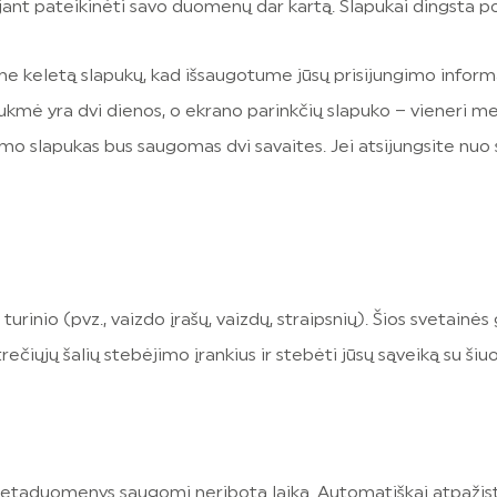
ant pateikinėti savo duomenų dar kartą. Slapukai dingsta p
me keletą slapukų, kad išsaugotume jūsų prisijungimo informa
kmė yra dvi dienos, o ekrano parinkčių slapuko – vieneri met
imo slapukas bus saugomas dvi savaites. Jei atsijungsite nuo
urinio (pvz., vaizdo įrašų, vaizdų, straipsnių). Šios svetainės g
ečiųjų šalių stebėjimo įrankius ir stebėti jūsų sąveiką su šiuo
metaduomenys saugomi neribotą laiką. Automatiškai atpažįst