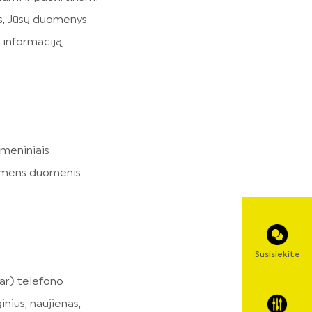
os, Jūsų duomenys
ę informaciją
smeniniais
asmens duomenis.
Susisiekite
(ar) telefono
inius, naujienas,