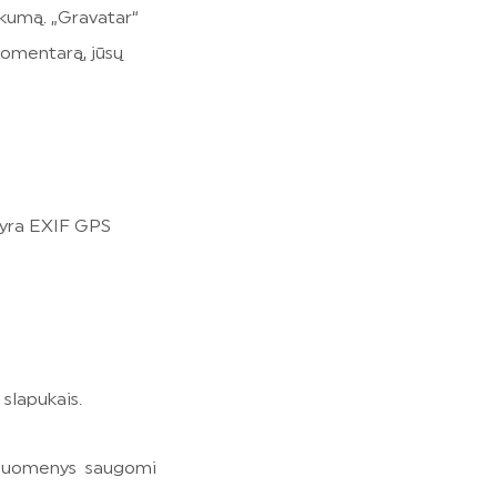
škumą. „Gravatar“
komentarą, jūsų
e yra EXIF GPS
slapukais.
ie duomenys saugomi