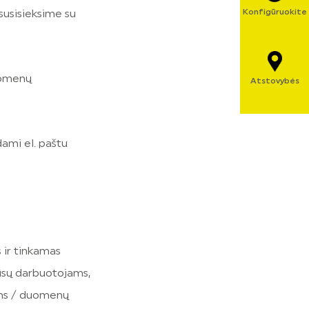
Konfigūruokite
 susisieksime su
uomenų
Atstovybės
dami el. paštu
 ir tinkamas
mūsų darbuotojams,
ams / duomenų