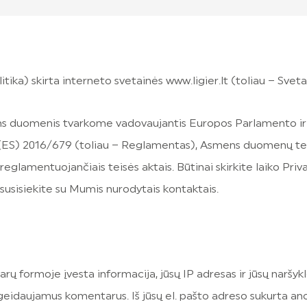
itika) skirta interneto svetainės www.ligier.lt (toliau – Svet
ns duomenis tvarkome vadovaujantis Europos Parlamento ir
ES) 2016/679 (toliau – Reglamentas), Asmens duomenų tei
glamentuojančiais teisės aktais. Būtinai skirkite laiko Priv
 susisiekite su Mumis nurodytais kontaktais.
 formoje įvesta informacija, jūsų IP adresas ir jūsų naršykl
eidaujamus komentarus. Iš jūsų el. pašto adreso sukurta an