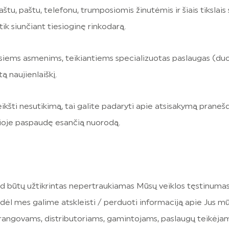
štu, paštu, telefonu, trumposiomis žinutėmis ir šiais tikslais
k siunčiant tiesioginę rinkodarą.
iesiems asmenims, teikiantiems specializuotas paslaugas (d
ą naujienlaiškį.
eikšti nesutikimą, tai galite padaryti apie atsisakymą praneš
ačioje paspaudę esančią nuorodą.
būtų užtikrintas nepertraukiamas Mūsų veiklos tęstinumas
odėl mes galime atskleisti / perduoti informaciją apie Jus 
brangovams, distributoriams, gamintojams, paslaugų teikėj