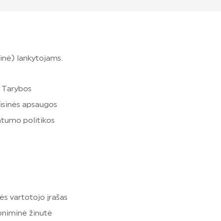
ainė) lankytojams.
 Tarybos
sinės apsaugos
atumo politikos
ės vartotojo įrašas
oniminė žinutė