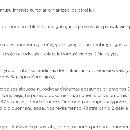
 mūsų įmonės turto ar organizacijos pirkėjui.
perduodami tik laikantis galiojančių teisės aktų reikalavimų
 asmens duomenis į trečiąją valstybę ar tarptautinę organizac
tikoje nurodytais tikslais, laikomasi vienos iš šių sąlygų:
 yra priimtas sprendimas dėl tinkamumo (trečiosios valstybė
opos Sąjungos Komisijos);
teisės aktuose nurodytas tinkamas apsaugos priemones (pvz
jų arba įstaigų tarpusavio dokumentu; įmonėms privalomomis 
 straipsnį; standartinėmis Duomenų apsaugos sąlygomis, 
ndrojo duomenų apsaugos reglamento 93 straipsnio 2 dalyje
krypti leidžiančių nuostatų, jei neįmanoma perduoti duomen