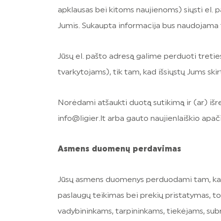
apklausas bei kitoms naujienoms) siųsti el. pa
Jumis. Sukaupta informacija bus naudojama ti
Jūsų el. pašto adresą galime perduoti tret
tvarkytojams), tik tam, kad išsiųstų Jums skirt
Norėdami atšaukti duotą sutikimą ir (ar) išr
info@ligier.lt arba gauto naujienlaiškio ap
Asmens duomenų perdavimas
Jūsų asmens duomenys perduodami tam, kad 
paslaugų teikimas bei prekių pristatymas, t
vadybininkams, tarpininkams, tiekėjams, su