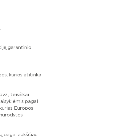
.
iją garantinio
s, kurios atitinka
., teisiškai
taisyklėmis pagal
kurias Europos
 nurodytos
ų pagal aukščiau