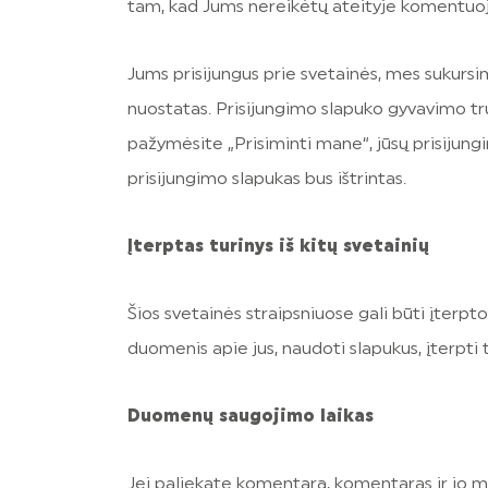
tam, kad Jums nereikėtų ateityje komentuoj
Jums prisijungus prie svetainės, mes sukursi
nuostatas. Prisijungimo slapuko gyvavimo tru
pažymėsite „Prisiminti mane“, jūsų prisijung
prisijungimo slapukas bus ištrintas.
Įterptas turinys iš kitų svetainių
Šios svetainės straipsniuose gali būti įterpto t
duomenis apie jus, naudoti slapukus, įterpti tr
Duomenų saugojimo laikas
Jei paliekate komentarą, komentaras ir jo 